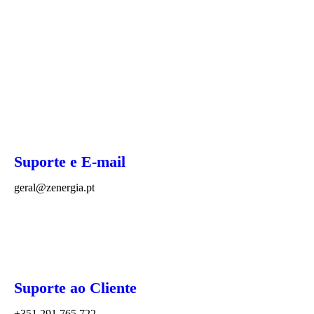
Eficiência e Potência
Suporte 24 horas por dia, 7 dias
por semana
Suporte e E-mail
geral@zenergia.pt
Suporte ao Cliente
+351 291 765 722