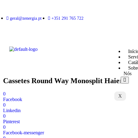
geral@zenergia.pt
+351 291 765 722
Iníci
Serv
Catá
Sobr
Nós
Cassetes Round Way Monosplit Haier
0
X
Facebook
0
Linkedin
0
Pinterest
0
Facebook-messenger