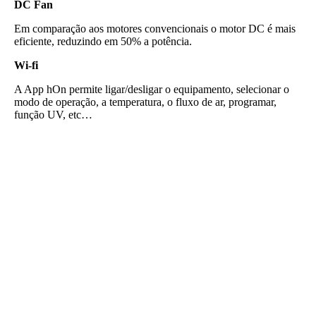
DC Fan
Em comparação aos motores convencionais o motor DC é mais
eficiente, reduzindo em 50% a potência.
Wi-fi
A App hOn permite ligar/desligar o equipamento, selecionar o
modo de operação, a temperatura, o fluxo de ar, programar,
função UV, etc…
Gere o seu próprio poder
Colha os retornos
Cure o mundo