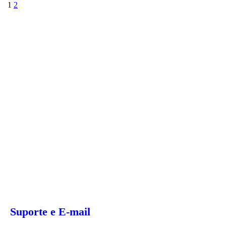
1
2
Gere o seu próprio poder
Colha os retornos
Cure o mundo
Eficiência e Potência
Suporte 24 horas por dia, 7 dias
por semana
Suporte e E-mail