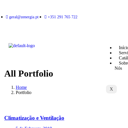
geral@zenergia.pt
+351 291 765 722
Iníci
Serv
Catá
Sobr
Nós
All Portfolio
Home
X
Portfolio
Climatização e Ventilação