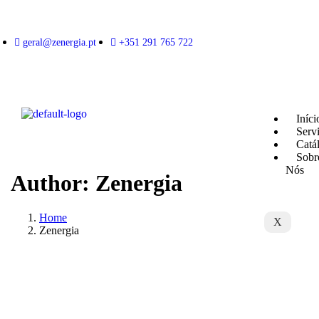
geral@zenergia.pt
+351 291 765 722
Iníci
Serv
Catá
Sobr
Nós
Author: Zenergia
Home
X
Zenergia
Gere o seu próprio poder
Colha os retornos