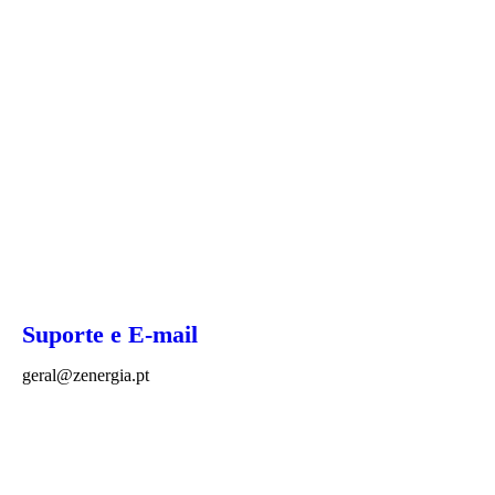
Cure o mundo
Eficiência e Potência
Suporte 24 horas por dia, 7 dias
por semana
Suporte e E-mail
geral@zenergia.pt